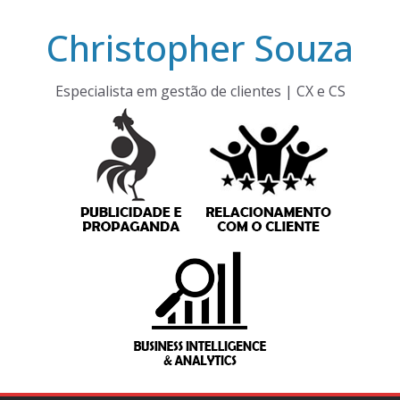
Pular
Christopher Souza
para
o
conteúdo
Especialista em gestão de clientes | CX e CS