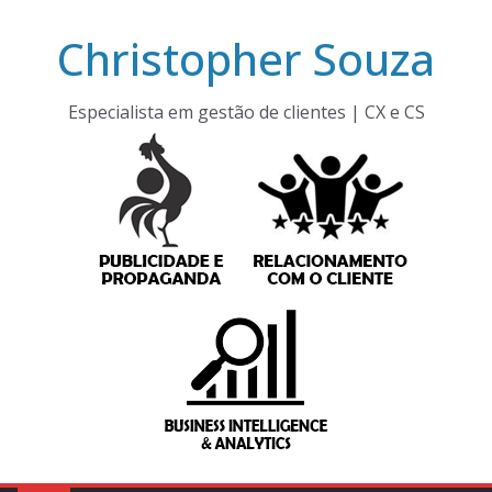
Pular
Christopher Souza
para
o
conteúdo
Especialista em gestão de clientes | CX e CS