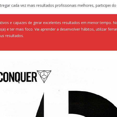
regar cada vez mais resultados profissionais melhores, participei d
utivos e capazes de gerar excelentes resultados em menor tempo. No
(a) e ter mais foco. Vai aprender a desenvolver hábitos, utilizar fe
us resultados.