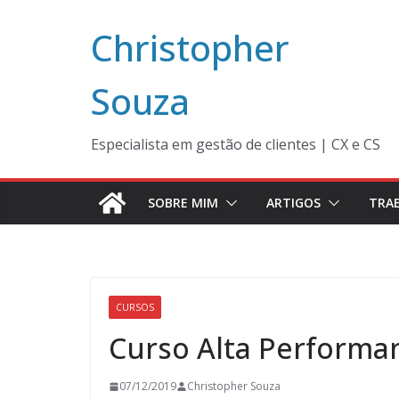
Pular
Christopher
para
o
conteúdo
Souza
Especialista em gestão de clientes | CX e CS
SOBRE MIM
ARTIGOS
TRA
CURSOS
Curso Alta Performa
07/12/2019
Christopher Souza