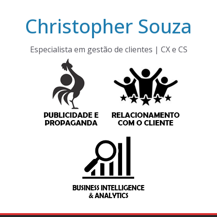
Pular
Christopher Souza
para
o
conteúdo
Especialista em gestão de clientes | CX e CS