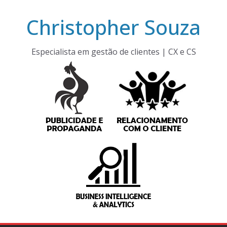
Pular
Christopher Souza
para
o
conteúdo
Especialista em gestão de clientes | CX e CS