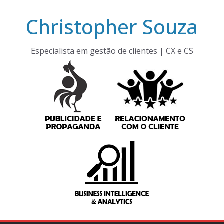
Pular
Christopher Souza
para
o
conteúdo
Especialista em gestão de clientes | CX e CS