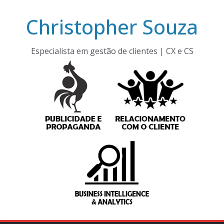
Pular
Christopher Souza
para
o
conteúdo
Especialista em gestão de clientes | CX e CS