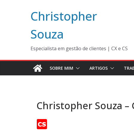
Pular
Christopher
para
o
conteúdo
Souza
Especialista em gestão de clientes | CX e CS
SOBRE MIM
ARTIGOS
TRA
Christopher Souza –