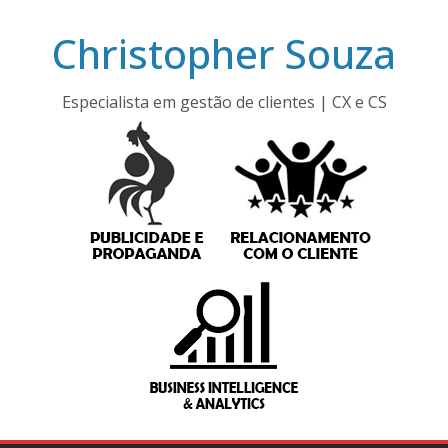
Pular
Christopher Souza
para
o
conteúdo
Especialista em gestão de clientes | CX e CS