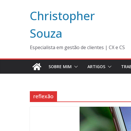
Pular
Christopher
para
o
conteúdo
Souza
Especialista em gestão de clientes | CX e CS
SOBRE MIM
ARTIGOS
TRA
reflexão