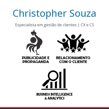
Pular
Christopher Souza
para
o
conteúdo
Especialista em gestão de clientes | CX e CS