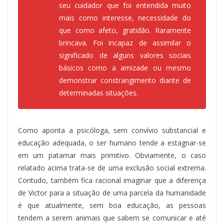
seu cuidador que foi entendida muito
mais como interesse, necessidade do
que como afeto, gratidão. Raramente
brincava. Foi incapaz de assimilar o
significado de alguns valores sociais
básicos como a amizade ou mesmo
demonstrar constrangimento diante de
determinadas situações.
Como aponta a psicóloga, sem convívio substancial e
educação adequada, o ser humano tende a estagnar-se
em um patamar mais primitivo. Obviamente, o caso
relatado acima trata-se de uma exclusão social extrema.
Contudo, também fica racional imaginar que a diferença
de Victor para a situação de uma parcela da humanidade
é que atualmente, sem boa educação, as pessoas
tendem a serem animais que sabem se comunicar e até